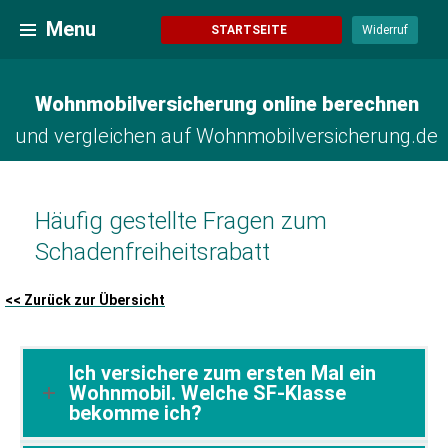
Zum
Wohnmobilversicherung online berechnen
Menu
Inhalt
STARTSEITE
Widerruf
springen
Wohnmobilversicherung online berechnen
und vergleichen auf Wohnmobilversicherung.de
Häufig gestellte Fragen zum
Schadenfreiheitsrabatt
<< Zurück zur Übersicht
Ich versichere zum ersten Mal ein
Wohnmobil. Welche SF-Klasse
bekomme ich?