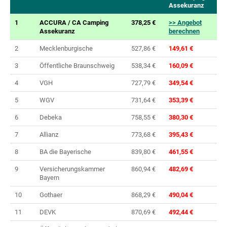
Assekuranz
1
ACCURA / CA Camping
378,25 €
>> Angebot
Assekuranz
berechnen
2
Mecklenburgische
527,86 €
149,61 €
3
Öffentliche Braunschweig
538,34 €
160,09 €
4
VGH
727,79 €
349,54 €
5
WGV
731,64 €
353,39 €
6
Debeka
758,55 €
380,30 €
7
Allianz
773,68 €
395,43 €
8
BA die Bayerische
839,80 €
461,55 €
9
Versicherungskammer
860,94 €
482,69 €
Bayern
10
Gothaer
868,29 €
490,04 €
11
DEVK
870,69 €
492,44 €