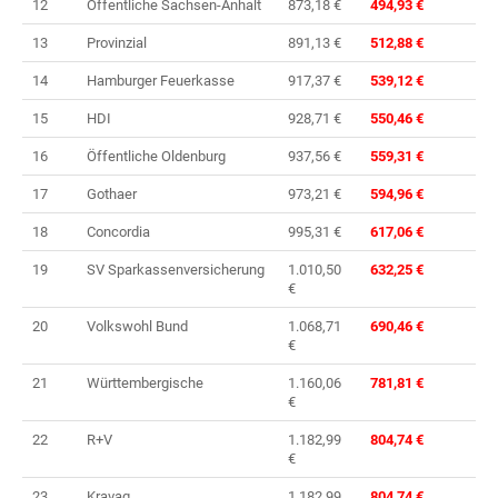
12
Öffentliche Sachsen-Anhalt
873,18 €
494,93 €
13
Provinzial
891,13 €
512,88 €
14
Hamburger Feuerkasse
917,37 €
539,12 €
15
HDI
928,71 €
550,46 €
16
Öffentliche Oldenburg
937,56 €
559,31 €
17
Gothaer
973,21 €
594,96 €
18
Concordia
995,31 €
617,06 €
19
SV Sparkassenversicherung
1.010,50
632,25 €
€
20
Volkswohl Bund
1.068,71
690,46 €
€
21
Württembergische
1.160,06
781,81 €
€
22
R+V
1.182,99
804,74 €
€
23
Kravag
1.182,99
804,74 €