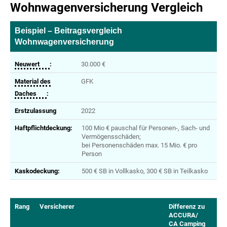
Wohnwagenversicherung Vergleich
Beispiel – Beitragsvergleich
Wohnwagenversicherung
Neuwert
:
30.000 €
Material des
GFK
Daches
:
Erstzulassung
2022
Haftpflichtdeckung:
100 Mio € pauschal für Personen-, Sach- und
Vermögensschäden;
bei Personenschäden max. 15 Mio. € pro
Person
Kaskodeckung:
500 € SB in Vollkasko, 300 € SB in Teilkasko
Rang
Versicherer
Differenz zu
ACCURA/
CA Camping