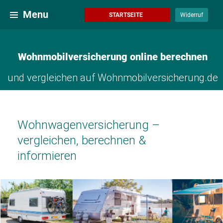
Zum
Wohnmobilversicherung online berechnen
Menu
Inhalt
STARTSEITE
Widerruf
springen
Wohnmobilversicherung online berechnen
und vergleichen auf Wohnmobilversicherung.de
Wohnwagenversicherung –
vergleichen, berechnen &
informieren