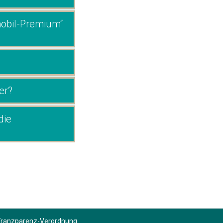
mobil-Premium“
er?
die
 Tranzparenz-Verordnung