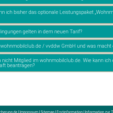
nn ich bisher das optionale Leistungspaket „Wohn
ingungen gelten in dem neuen Tarif?
r wohnmobilclub.de / vvddw GmbH und was macht 
h nicht Mitglied im wohnmobilclub.de. Wie kann ich 
aft beantragen?
cherung.de
|
Impressum
|
Sitemap
|
Erstinformation
|
Information zur