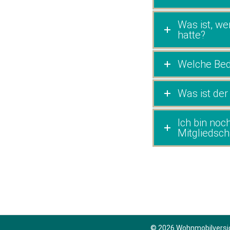
Was ist, we
hatte?
Welche Bed
Was ist de
Ich bin noc
Mitgliedsch
© 2026
Wohnmobilversi