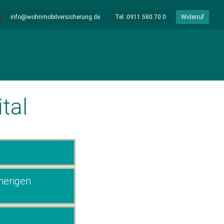
info@wohnmobilversicherung.de
Tel: 0911 580 70 0
Widerruf
tal
herigen