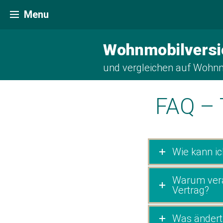
Zum
Wohnmobilversicherung online berechnen
Menu
Inhalt
springen
Wohnmobilversi
und vergleichen auf Wohnm
FAQ – 
Wie kann i
Warum verän
Vertrag?
Was ändert 