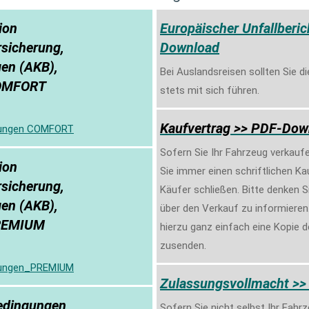
ion
Europäischer Unfallberic
rsicherung,
Download
en (AKB),
Bei Auslandsreisen sollten Sie di
COMFORT
stets mit sich führen.
Kaufvertrag >> PDF-Dow
gungen COMFORT
Sofern Sie Ihr Fahrzeug verkauf
ion
Sie immer einen schriftlichen K
rsicherung,
Käufer schließen. Bitte denken S
en (AKB),
über den Verkauf zu informieren
REMIUM
hierzu ganz einfach eine Kopie 
zusenden.
gungen_PREMIUM
Zulassungsvollmacht >
edingungen
Sofern Sie nicht selbst Ihr Fahr