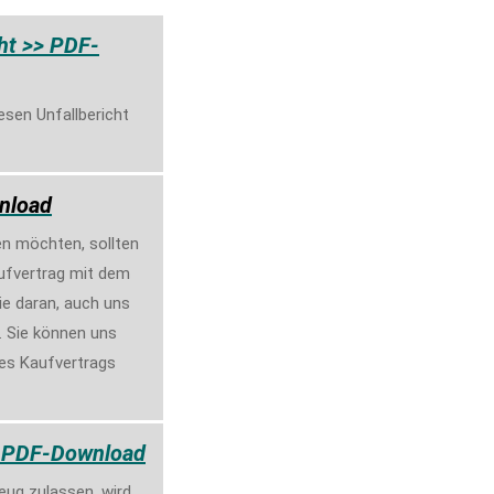
ht >> PDF-
esen Unfallbericht
nload
en möchten, sollten
aufvertrag mit dem
ie daran, auch uns
. Sie können uns
des Kaufvertrags
> PDF-Download
zeug zulassen, wird