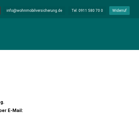
info@wohnmobilversicherung.de
Tel: 0911 580 70 0
Widerruf
g.
per E-Mail: