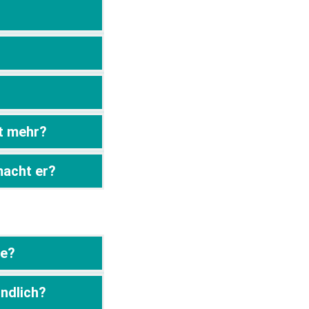
ht mehr?
macht er?
se?
indlich?