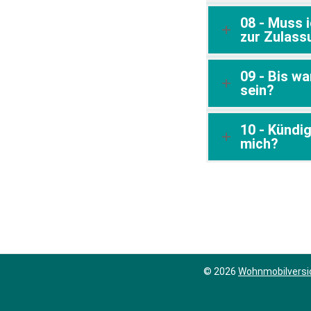
08 - Muss 
zur Zulass
09 - Bis w
sein?
10 - Kündi
mich?
© 2026
Wohnmobilversi