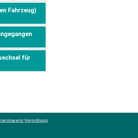
hen Fahrzeug)
eingegangen
wechsel für
 Tranzparenz-Verordnung