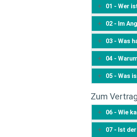
01 - Wer is
02 - Im An
03 - Was h
04 - Warum
05 - Was i
Zum Vertra
06 - Wie k
07 - Ist de