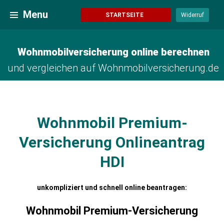
Zum
Wohnmobilversicherung online berechnen
Menu
Inhalt
STARTSEITE
Widerruf
springen
Wohnmobilversicherung online berechnen
und vergleichen auf Wohnmobilversicherung.de
Wohnmobil Premium-
Versicherung Onlineantrag
HDI
unkompliziert und schnell online beantragen:
Wohnmobil Premium-Versicherung