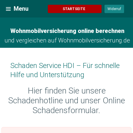
Zum
Wohnmobilversicherung online berechnen
Menu
Inhalt
STARTSEITE
Widerruf
springen
Wohnmobilversicherung online berechnen
und vergleichen auf Wohnmobilversicherung.de
Schaden Service HDI – Für schnelle
Hilfe und Unterstützung
Hier finden Sie unsere
Schadenhotline und unser Online
Schadensformular.